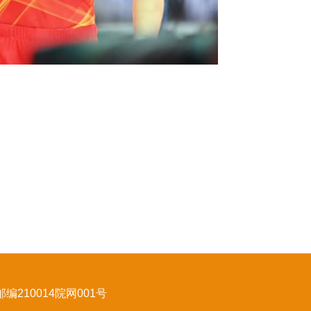
邮编210014院网001号