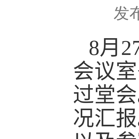
发
8
月
2
会议室
过堂会
况汇报