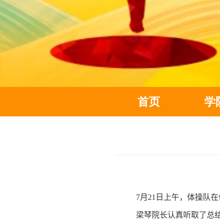
首页
学
7
月
2
1
日上午，体操
队
在
梁琴院长
认真听取了总