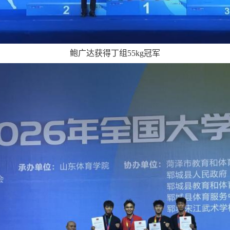
鲍广达获得丁组
55kg
冠军