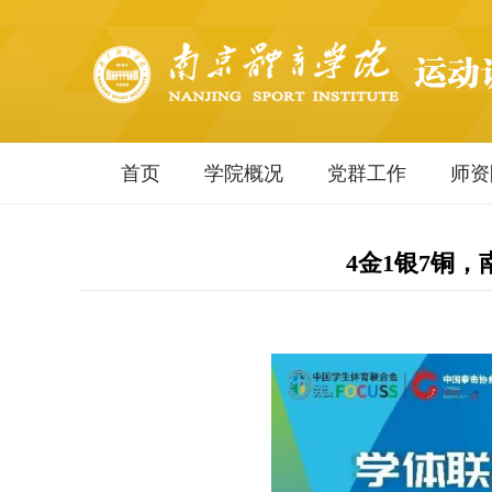
首页
学院概况
党群工作
师资
4金1银7铜