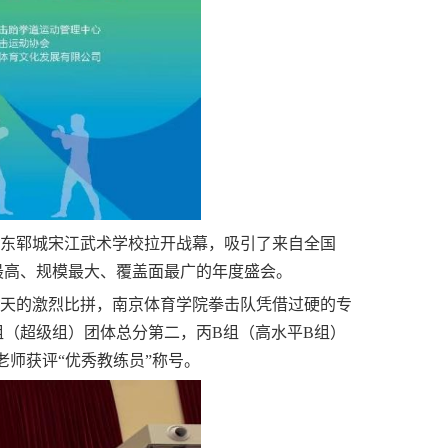
在山东郓城宋江武术学校拉开战幕，吸引了来自全国
格最高、规模最大、覆盖面最广的年度盛会。
6天的激烈比拼，南京体育学院拳击队凭借过硬的专
组（超级组）团体总分第二，丙B组（高水平B组）
师获评“优秀教练员”称号。