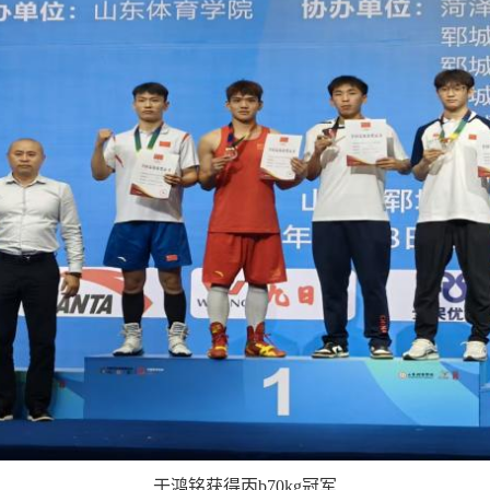
于鸿铭获得丙
b70kg
冠军