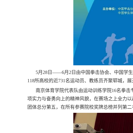
5月28日——6月2日由中国拳击协会、中国
118所高校的近731名运动员、教练员齐聚郓城
南京体育学院代表队由运动训练学院16名拳
项实力与奋勇向上的精神风貌，在赛场之上全力以
团体总分第五，在所有参赛院校奖牌总榜并列第二名