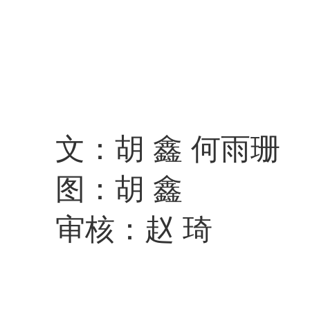
文：胡 鑫 何雨珊
图：胡 鑫
审核：赵 琦