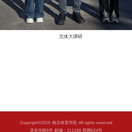
北体大调研
Copyright©2019
南京体育学院
All rights reserved
灵谷寺路8号
邮编：211189
院网024号