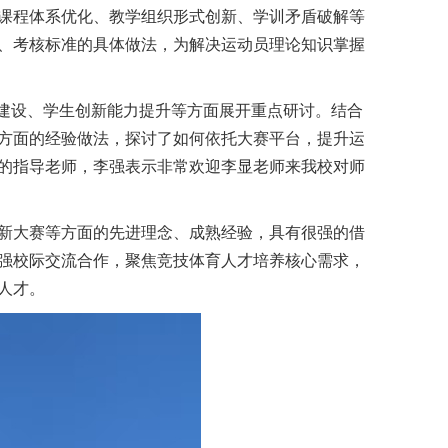
课程体系优化、教学组织形式创新、学训矛盾破解等
、考核标准的具体做法，为解决运动员理论知识掌握
伍建设、学生创新能力提升等方面展开重点研讨。结合
方面的经验做法，探讨了如何依托大赛平台，提升运
的指导老师，李强表示非常欢迎李显老师来我校对师
新大赛等方面的先进理念、成熟经验，具有很强的借
强校际交流合作，聚焦竞技体育人才培养核心需求，
人才。