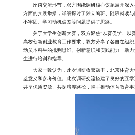
座谈交流环节，双方围绕调研核心议题展开深入
方面的实践举措，详细探讨了独立编班、随班就读与
不牢固、学习动机偏差等问题提供了思路。
关于大学生创新大赛，双方聚焦
“以赛促学、以
高校创新创业教育工作要求，双方分享了各自在组织
动员本科生的批判思维、创新意识和实践能力，助力
生进行培训和指导。
大家一致认为
，此次调研收获颇丰，北京体育大
鉴意义和参考价值。此次调研交流搭建了良好的互学
共享优质资源、共探培养路径，携手推动体育教育事