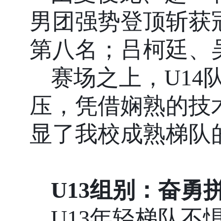
男团强势登顶斩获
第八名；吕柯廷、
赛场之上，
U14
压，凭借娴熟的技
显了我校成熟梯队
U13
组别：奋勇
U13
年轻梯队不