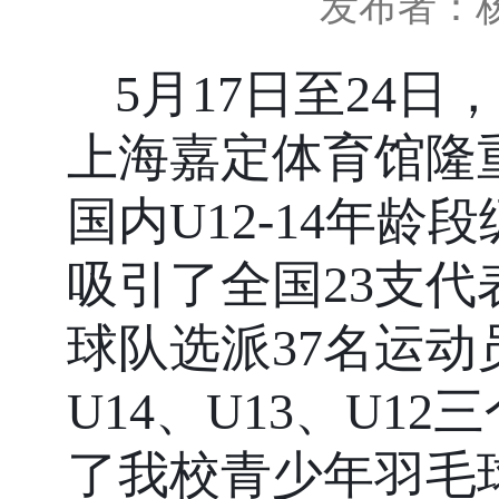
发布者：
5
月
17
日至
24
日，
上海嘉定体育馆隆
国内
U12-14
年龄段
吸引了全国
23
支代
球队选派
37
名运动
U14
、
U13
、
U12
三
了我校青少年羽毛