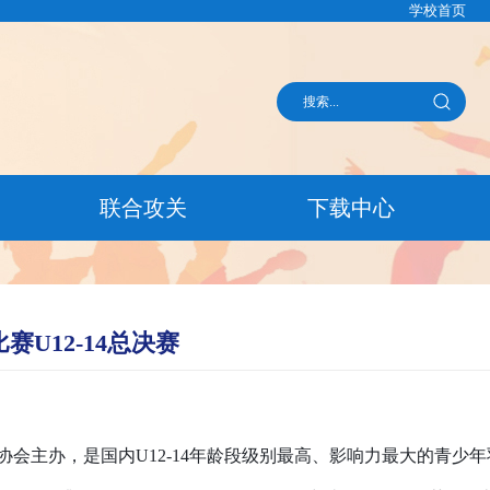
学校首页
联合攻关
下载中心
U12-14总决赛
协会主办，是国内
U12-14
年龄段级别最高、影响力最大的青少年