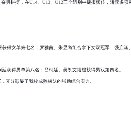
、奋勇拼搏，在
U14
、
U13
、
U12
三个组别中捷报频传，斩获多项
煜获得女单第七名；罗雅茜、朱昱尚组合拿下女双冠军，强启涵
柯廷获得男单第八名；吕柯廷、吴凯文搭档获得男双第四名。
军，充分彰显了我校成熟梯队的强劲综合实力。