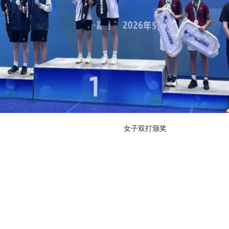
女子双打颁奖