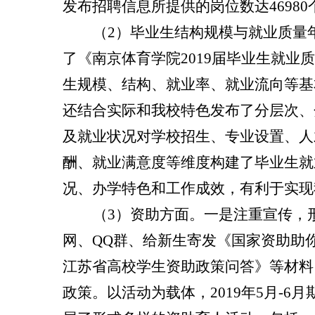
发布招聘信息所提供的岗位数达
46980
（
2
）毕业生结构规模与就业质量
了《南京体育学院
2019
届毕业生就业质
生规模、结构、就业率、就业流向等基
还结合实际和我校特色发布了分层次、
及就业状况对学校招生、专业设置、人
酬、就业满意度等维度构建了毕业生就
况、办学特色和工作成效，有利于实现
（
3
）资助方面。一是注重宣传，
网、
QQ
群、给新生寄发
《国家资助助
江苏省高校学生资助政策问答》
等材料
政策。以活动为载体，
2019
年
5
月
-6
月