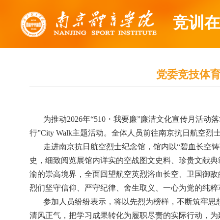
竞训在
党委竞技体育工
为推动
2026
年“
510
・我要廉”廉洁文化宣传月活动
行”
City Walk
主题活动。全体人员前往南京抗日航空烈
走进南京抗日航空烈士纪念馆，馆内以
“碧血长空
史，细致阅览展馆内详实的空战图文史料、珍贵文献典
渝的崇高境界，全面回望航空英烈浴血长空、卫国御敌
烈们坚守信仰、严守纪律、舍生取义、一心为党的纯粹
参加人员纷纷表示，将以先烈为榜样，不断筑牢思
清风正气，把学习成果转化为履职尽责的实际行动，为