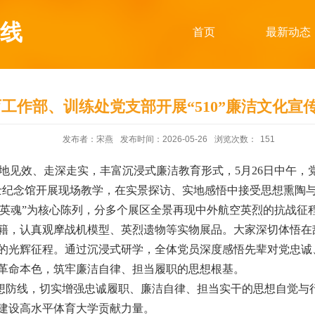
线
首页
最新动态
作部、训练处党支部开展“510”廉洁文化宣传月C
发布者：宋燕
发布时间：2026-05-26
浏览次数：
151
落地见效、走深走实，丰富沉浸式廉洁教育形式，
5
月
26
日中午，
士纪念馆开展现场教学，在实景探访、实地感悟中接受思想熏陶
铸英魂”为核心陈列，分多个展区全景再现中外航空英烈的抗战征
籍，认真观摩战机模型、英烈遗物等实物展品。大家深切体悟在
的光辉征程。通过沉浸式研学，全体党员深度感悟先辈对党忠诚
革命本色，筑牢廉洁自律、担当履职的思想根基。
想防线，切实增强忠诚履职、廉洁自律、担当实干的思想自觉与
建设高水平体育大学贡献力量。