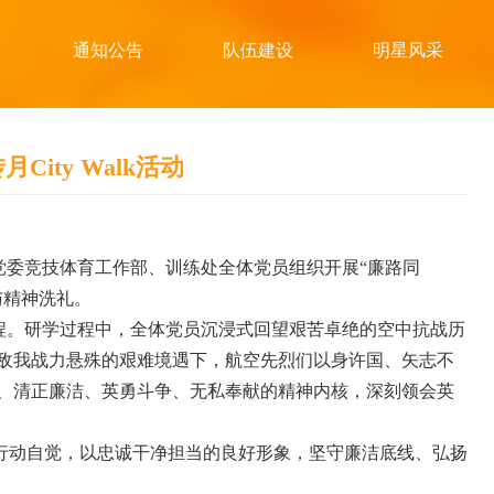
通知公告
队伍建设
明星风采
ity Walk活动
党委竞技体育工作部、训练处全体党员组织开展“廉路同
与精神洗礼。
程。研学过程中，全体党员沉浸式回望艰苦卓绝的空中抗战历
敌我战力悬殊的艰难境遇下，航空先烈们以身许国、矢志不
、清正廉洁、英勇斗争、无私奉献的精神内核，深刻领会英
行动自觉，以忠诚干净担当的良好形象，坚守廉洁底线、弘扬