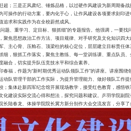
赶超；三是正风肃纪、锤炼品格，以过硬作风建设为新周期备战
为可操作的行动方案，要内化于心，让作风建设各项要求刻印进
值追求和实践作为在全校蔚然成风。
找问题、重学习、定目标、狠抓细”的专题报告。他强调，一要找
，聚焦思想政治工作方法、项目规律、对手研究及文化知识四大
军、主心骨、压舱石、顶梁柱的核心定位，层层建立目标责任体
抓细，狠抓工作落实，聚焦主教练、每一堂训练课、重点队员、
度融合，切实提升队伍竞技水平和综合素养。
印春福，作题为“新时期优秀运动队领队工作”的讲座。讲座围绕
运动队管理干部的工作实际，为提升管理能力、做好领队工作提
校；集体赴新四军纪念馆开展现场教学，接受红色教育，感悟铁
文化建设实际交流心得和想法，探究问题和建议。乒羽学院副院
院长陆春龙、体操学院院长冀方新分别作大会交流发言，分享了