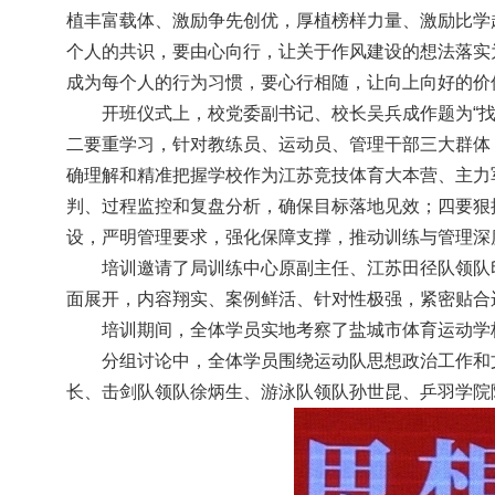
植丰富载体、激励争先创优，厚植榜样力量、激励比学
个人的共识，要由心向行，让关于作风建设的想法落实
成为每个人的行为习惯，要心行相随，让向上向好的价
开班仪式上，校党委副书记、校长吴兵成作题为“
二要重学习，针对教练员、运动员、管理干部三大群体
确理解和精准把握学校作为江苏竞技体育大本营、主力
判、过程监控和复盘分析，确保目标落地见效；四要狠
设，严明管理要求，强化保障支撑，推动训练与管理深
培训邀请了局训练中心
原
副主任、江苏田径队领队
面展开，内容翔实、案例鲜活、针对性极强，紧密贴合
培训期间，全体学员实地考察了盐城市体育运动学
分组讨论中，全体学员围绕运动队思想政治工作和
长、击剑队领队徐炳生、游泳队领队孙世昆、乒羽学院