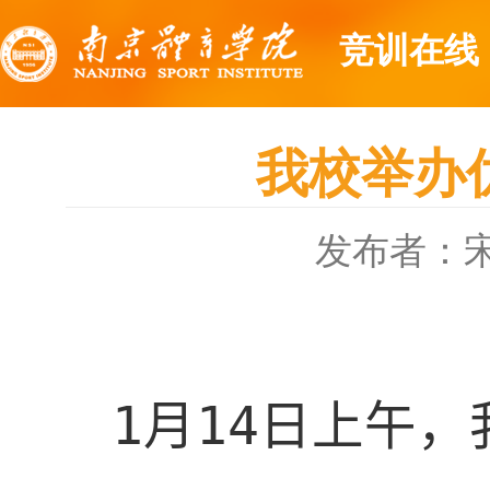
竞训在线
我校举办
发布者：
1
月
14
日上午，