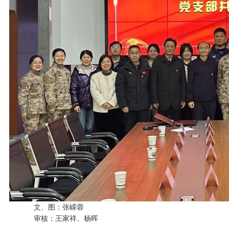
文、图：张嵘蓉
审核：王家祥、杨晖