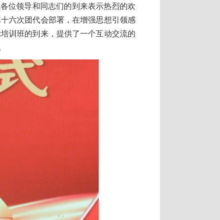
院各位领导和同志们的到来表示热烈的欢
第十六次团代会部署，在增强思想引领感
示培训班的到来，提供了一个互动交流的
。