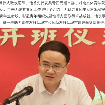
班仪式致欢迎辞。他首先代表共青团无锡市委，对南京体育学
及近年来无锡共青团工作进行了介绍，无锡共青团主动对标省
青年生命线、彰显青年组织先进性等方面取得卓越成就。他表
，进一步助力青年友好型城市和运动友好型城市建设向纵深推进