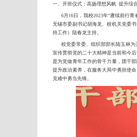
一、开班仪式：高扬理想风帆
提升综
6
月
16
日，我校
2023
年“赓续前行青
无锡市委副书记胡海龙、校机关党委书
持工作）陆春龙主持。
校党委常委、组织部部长陆玉林为
宣传贯彻党的二十大精神是当前和今后
是为党做青年工作的骨干力量，团干部
提升政治素养，在服务大局中勇担使命
克难中勇当先锋。