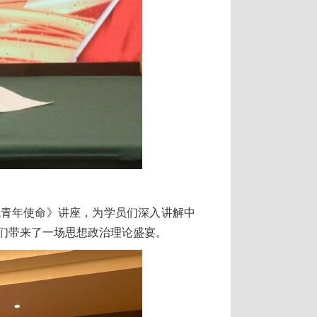
代青年使命》讲座，为学员们深入讲解中
们带来了一场思想政治理论盛宴。