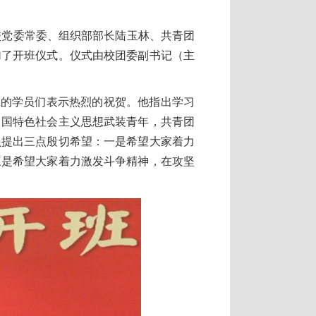
校党委常委、组织部部长陆玉林、共青团
加了开班仪式。仪式由校团委副书记（主
班的学员们表示热烈的祝贺。他指出学习
中国特色社会主义思想武装青年，共青团
员提出三点殷切希望：一是希望大家着力
三是希望大家着力激发斗争精神，在攻坚