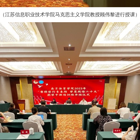
（江苏信息职业技术学院马克思主义学院教授顾伟黎进行授课）