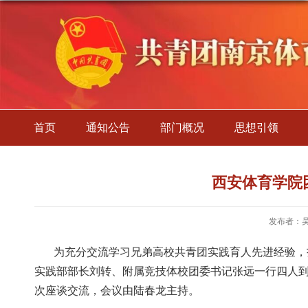
首页
通知公告
部门概况
思想引领
西安体育学院
发布者：
为充分交流学习兄弟高校共青团实践育人先进经验，
实践部部长刘转、附属竞技体校团委书记张远一行四人
次座谈交流，会议由陆春龙主持。