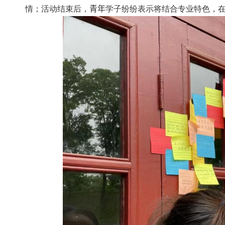
情；活动结束后，
青年
学子纷纷表示将结合专业特色，