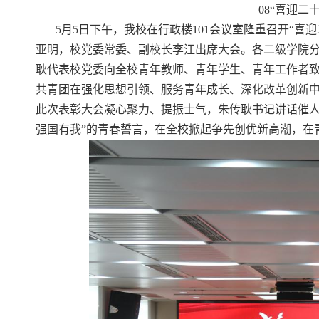
0
8
“
喜迎二十
5
月
5
日下午，我校在行政楼
101
会议室隆重召开“喜迎
亚明，校党委常委、副校长李江出席大会。各二级学院
耿代表校党委向全校青年教师、青年学生、青年工作者
共青团在强化思想引领、服务青年成长、深化改革创新
此次表彰大会凝心聚力、提振士气，朱传耿书记讲话催人
强国有我”的青春誓言，在全校掀起争先创优新高潮，在