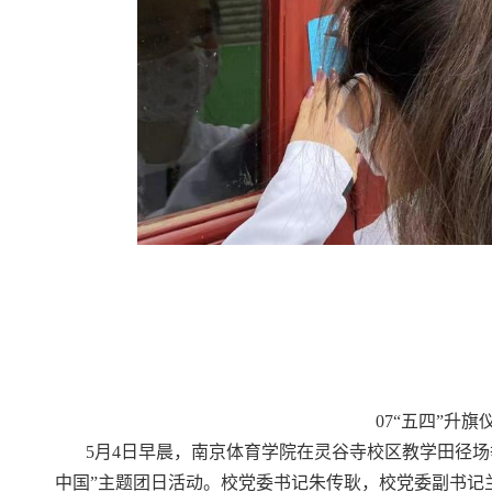
07“
五四
”
升旗
5
月
4
日早晨，南京体育学院在灵谷寺校区教学田径场举
中国”主题团日活动。校党委书记朱传耿，校党委副书记