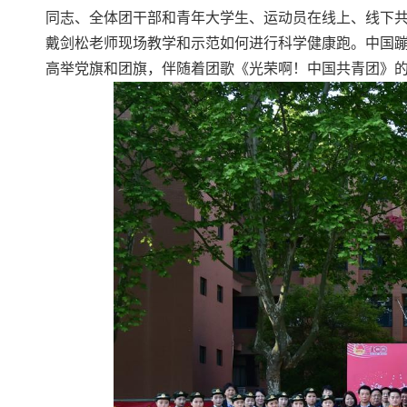
同志、全体团干部和青年大学生、运动员在线上、线下共
戴剑松老师现场教学和示范如何进行科学健康跑。中国
高举党旗和团旗，伴随着团歌《光荣啊！中国共青团》