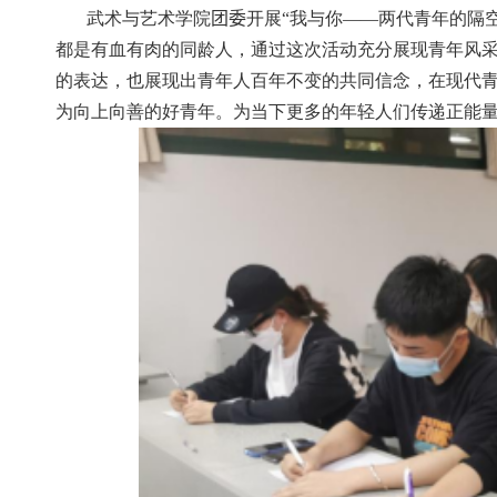
武术与艺术学院
团委
开展“我与你
——
两代青年的隔
都是有血有肉的同龄人，通过这次活动充分展现青年风
的表达，也展现出青年人百年不变的共同信念，在现代青
为向上向善的好青年。为当下更多的年轻人们传递正能