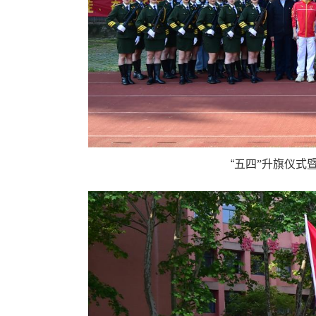
“
五四”升旗仪式