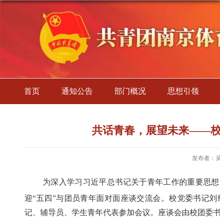
首页
通知公告
部门概况
思想引领
共话青春，展望未来——校
发布者：
为深入学习习近平总书记关于青年工作的重要思想
迎
“五四”与团员青年面对面座谈交流会。校
党
委书记刘
记、辅导员
、
学生青年代表参加会议。座谈会由
校
团委