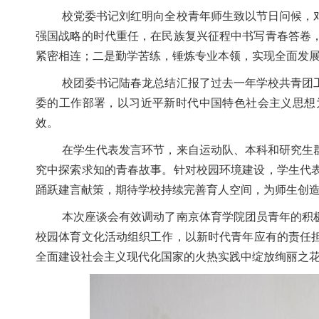
校
党委书记刘红明向全校青年师生致以节日问候，
强国战略的时代重任，在民族复兴征程中书写青春答卷
紧密相连；
二是
勤学苦练，锤炼专业本领，实现全面发
校团委书记陆春龙总结汇报了过去一年学校共青团
委的工作部署，以习近平新时代中国特色社会主义思想
效。
在学生代表发言环节，来自
运动队
、本科和研究生
究中探索求知的青春故事。针对校园环境建设，
学生
代
踊跃建言献策
，期待学校持续完善育人空间，为师生创
本次座谈会有效调动了南京体育学院团员青年的积
校园体育文化活动组织工作
，
以新时代青年应有的责任
全面建设社会主义现代化国家的火热实践中绽放绚丽之