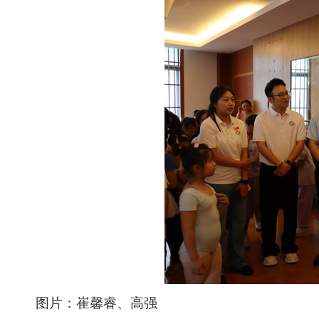
图片：崔馨睿
、
高强