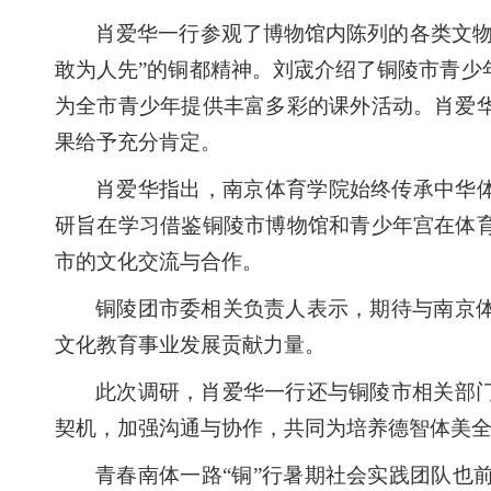
肖爱华一行
参观了
博物馆
内陈列的各类文
敢为人先”的铜都精神
。
刘宬介绍了铜陵市青少
为全市青少年提供丰富多彩的课外活动。
肖爱
果给予充分肯定。
肖爱华指出，
南京体育学院
始终传承中华
研旨在学习借鉴铜陵市博物馆和青少年宫在
体
市的文化交流与合作。
铜陵
团市委相关
负责人表示，期待与南京
文化教育事业发展贡献力量。
此次调研，
肖爱华
一行还与铜陵市相关部
契机，加强沟通与协作，共同为培养德智体美
青春南体
一路
“铜”行暑期社会实践团队也