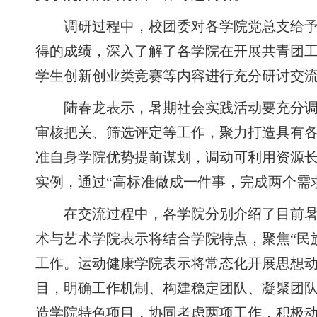
调研过程中，校团委对各学院党总支给
得的成绩，深入了解了各学院在开展共青团
学生创新创业
类竞赛
等内容进行充分研讨交
陆春龙表示
，
暑期社会实践活动要充分
审核把关、筛选评定等工作，
聚力
打造具有
准自身学院优势提前谋划，调动可利用资源
实例，通过
“高标准做成一件事，完成两个需
在交流过程中，各学院分别
介绍
了目前
术与艺术学院表示将结合学院特点，聚焦
“
工作。运动健康学院表示将常态化开展思想动
目，明确工作机制、构建稳定团队、凝聚团
造学院特色项目，协同考虑两项工作，积极