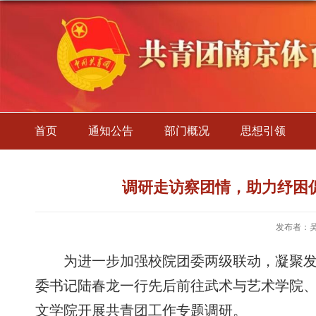
首页
通知公告
部门概况
思想引领
调研走访察团情，助力纾困
发布者：
为进一步加强校院团委两级联动，凝聚
委书记陆春龙一行先后前往武术与艺术学院
文学院开展共青团工作专题调研。