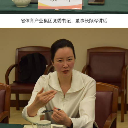
省体育产业集团党委书记、董事长顾晔讲话