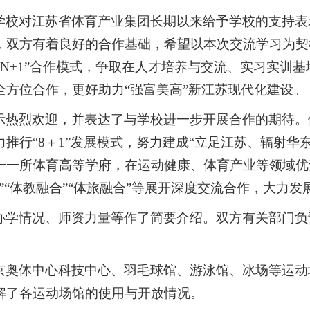
学校对江苏省体育产业集团长期以来给予学校的支持表
，双方有着良好的合作基础，希望以本次交流学习为契
1+N+1”合作模式，争取在人才培养与交流、实习实训
全方位合作，更好助力“强富美高”新江苏现代化建设。
示热烈欢迎，并表达了与学校进一步开展合作的期待。
力推行
“8＋1”发展模式，努力建成“立足江苏、辐射华
一一所体育高等学府，在运动健康、体育产业等领域优
”“体教融合”“体旅融合”等展开深度交流合作，大力
办学情况、师资力量等作了简要介绍。双方有关部门负
京奥体中心科技中心、羽毛球馆、游泳馆、冰场等运动
解了各运动场馆的使用与开放情况。