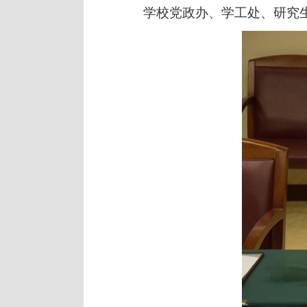
学校党政办、学工处、研究