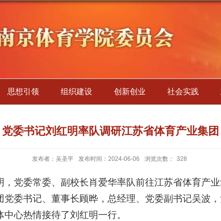
思想引领
组织建设
创新创业
社会实践
党委书记刘红明率队调研江苏省体育产业集团
发布者：吴圣平
发布时间：2024-06-06
浏览次数：
328
明，党委常委、副校长肖爱华率队前往江苏省体育产业
团党委书记、董事长顾晔，总经理、党委副书记吴波，
体中心热情接待了刘红明一行。