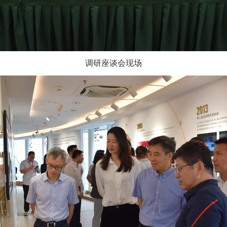
调研座谈会现场