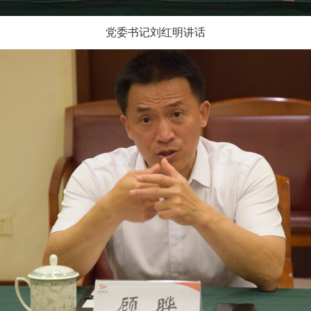
党委书记刘红明讲话