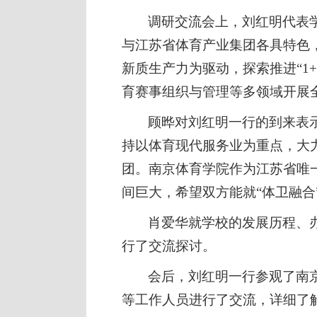
调研交流会上，刘红明代表
与江苏省体育产业集团各具特色
新质生产力为驱动，探索推进
“
育赛事组织与管理等多领域开展
顾晔对刘红明一行的到来表
持以体育现代服务业为重点，大
团。南京体育学院作为江苏省唯
间巨大，希望双方能就“体卫融合
肖爱华就学校的发展历程、
行了交流探讨。
会后，刘红明一行参观了南
等工作人员进行了交流，详细了