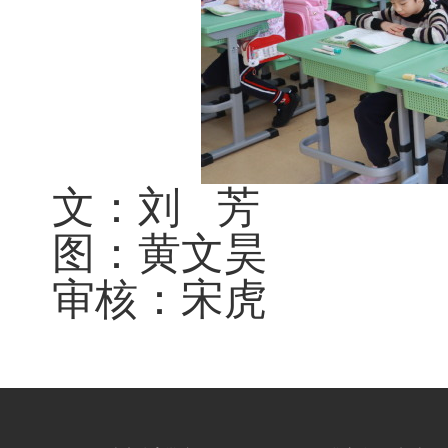
文：刘 芳
图：黄文昊
审核：宋虎